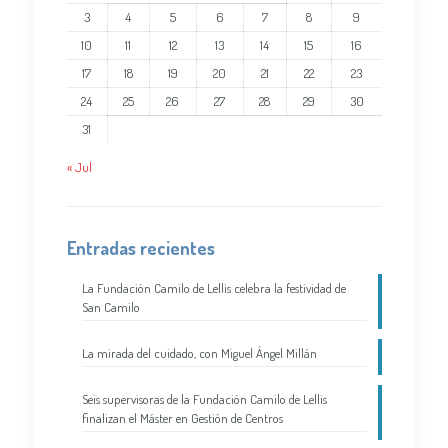
3
4
5
6
7
8
9
10
11
12
13
14
15
16
17
18
19
20
21
22
23
24
25
26
27
28
29
30
31
« Jul
Entradas recientes
La Fundación Camilo de Lellis celebra la festividad de
San Camilo
La mirada del cuidado, con Miguel Ángel Millán
Seis supervisoras de la Fundación Camilo de Lellis
finalizan el Máster en Gestión de Centros