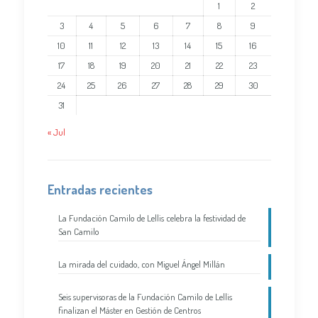
1
2
3
4
5
6
7
8
9
10
11
12
13
14
15
16
17
18
19
20
21
22
23
24
25
26
27
28
29
30
31
« Jul
Entradas recientes
La Fundación Camilo de Lellis celebra la festividad de
San Camilo
La mirada del cuidado, con Miguel Ángel Millán
Seis supervisoras de la Fundación Camilo de Lellis
finalizan el Máster en Gestión de Centros