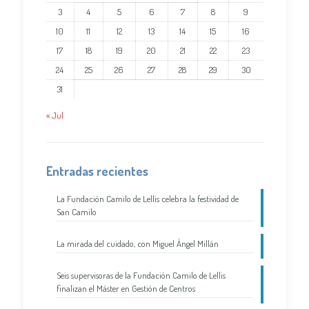
3
4
5
6
7
8
9
10
11
12
13
14
15
16
17
18
19
20
21
22
23
24
25
26
27
28
29
30
31
« Jul
Entradas recientes
La Fundación Camilo de Lellis celebra la festividad de
San Camilo
La mirada del cuidado, con Miguel Ángel Millán
Seis supervisoras de la Fundación Camilo de Lellis
finalizan el Máster en Gestión de Centros