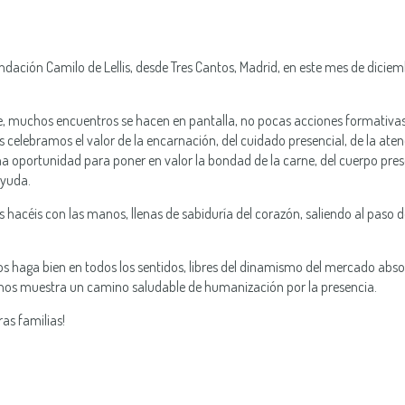
dación Camilo de Lellis, desde Tres Cantos, Madrid, en este mes de diciem
, muchos encuentros se hacen en pantalla, no pocas acciones formativas
celebramos el valor de la encarnación, del cuidado presencial, de la aten
na oportunidad para poner en valor la bondad de la carne, del cuerpo pres
ayuda.
os hacéis con las manos, llenas de sabiduría del corazón, saliendo al paso d
nos haga bien en todos los sentidos, libres del dinamismo del mercado abs
 nos muestra un camino saludable de humanización por la presencia.
ras familias!