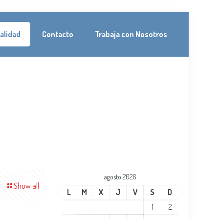
alidad
Contacto
Trabaja con Nosotros
agosto 2026
Show all
L
M
X
J
V
S
D
1
2