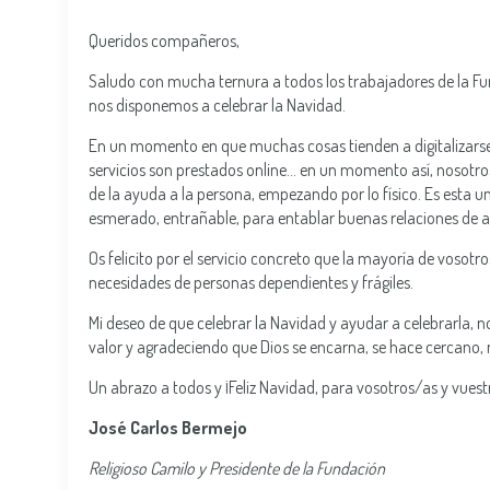
Queridos compañeros,
Saludo con mucha ternura a todos los trabajadores de la Fun
nos disponemos a celebrar la Navidad.
En un momento en que muchas cosas tienden a digitalizarse
servicios son prestados online… en un momento así, nosotros 
de la ayuda a la persona, empezando por lo físico. Es esta u
esmerado, entrañable, para entablar buenas relaciones de 
Os felicito por el servicio concreto que la mayoría de vosotr
necesidades de personas dependientes y frágiles.
Mi deseo de que celebrar la Navidad y ayudar a celebrarla, 
valor y agradeciendo que Dios se encarna, se hace cercano,
Un abrazo a todos y ¡Feliz Navidad, para vosotros/as y vuest
José Carlos Bermejo
Religioso Camilo y Presidente de la Fundación