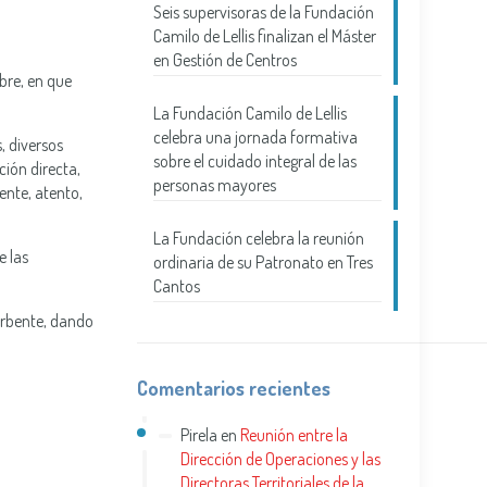
Seis supervisoras de la Fundación
Camilo de Lellis finalizan el Máster
en Gestión de Centros
bre, en que
La Fundación Camilo de Lellis
celebra una jornada formativa
, diversos
sobre el cuidado integral de las
ción directa,
personas mayores
ente, atento,
La Fundación celebra la reunión
e las
ordinaria de su Patronato en Tres
Cantos
orbente, dando
Comentarios recientes
Pirela
en
Reunión entre la
Dirección de Operaciones y las
Directoras Territoriales de la