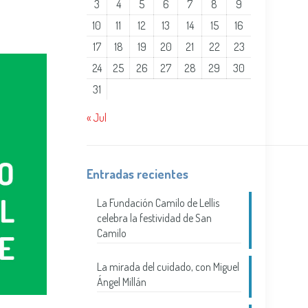
3
4
5
6
7
8
9
10
11
12
13
14
15
16
17
18
19
20
21
22
23
24
25
26
27
28
29
30
31
« Jul
Entradas recientes
La Fundación Camilo de Lellis
celebra la festividad de San
Camilo
La mirada del cuidado, con Miguel
Ángel Millán